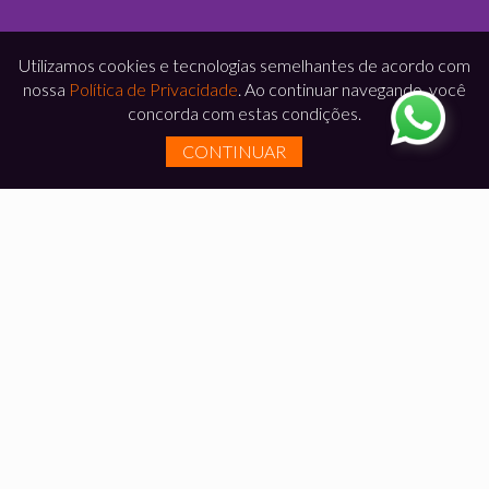
Utilizamos cookies e tecnologias semelhantes de acordo com
nossa
Política de Privacidade
. Ao continuar navegando, você
concorda com estas condições.
CONTINUAR
DEPOIMENTOS
Somos
respeitados em todo o Brasil pela qualidade
e pontualidade
na entrega dos nossos
empreendimentos. A opinião dos
nossos clientes
satisfeitos
prova isso.