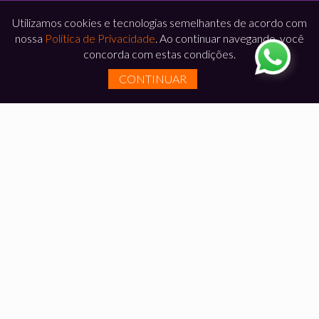
Utilizamos cookies e tecnologias semelhantes de acordo com
nossa
Política de Privacidade
. Ao continuar navegando, você
concorda com estas condições.
CONTINUAR
DEPOIMENTOS
Somos
respeitados em todo o Brasil pela qualidade
e pontualidade
na entrega dos nossos
empreendimentos. A opinião dos
nossos clientes
satisfeitos
prova isso.