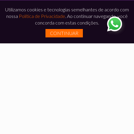
Utilizamos cookies e tecnologias semelhantes de acordo com
nossa
Política de Privacidade
. Ao continuar navegando, você
concorda com estas condições.
CONTINUAR
DEPOIMENTOS
Somos
respeitados em todo o Brasil pela qualidade
e pontualidade
na entrega dos nossos
empreendimentos. A opinião dos
nossos clientes
satisfeitos
prova isso.