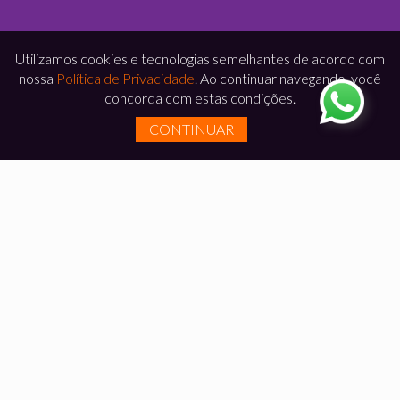
Utilizamos cookies e tecnologias semelhantes de acordo com
nossa
Política de Privacidade
. Ao continuar navegando, você
concorda com estas condições.
CONTINUAR
DEPOIMENTOS
Somos
respeitados em todo o Brasil pela qualidade
e pontualidade
na entrega dos nossos
empreendimentos. A opinião dos
nossos clientes
satisfeitos
prova isso.