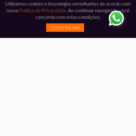
Utilizamos cookies e tecnologias semelhantes de acordo com
nossa
Política de Privacidade
. Ao continuar navegando, você
concorda com estas condições.
CONTINUAR
DEPOIMENTOS
Somos
respeitados em todo o Brasil pela qualidade
e pontualidade
na entrega dos nossos
empreendimentos. A opinião dos
nossos clientes
satisfeitos
prova isso.