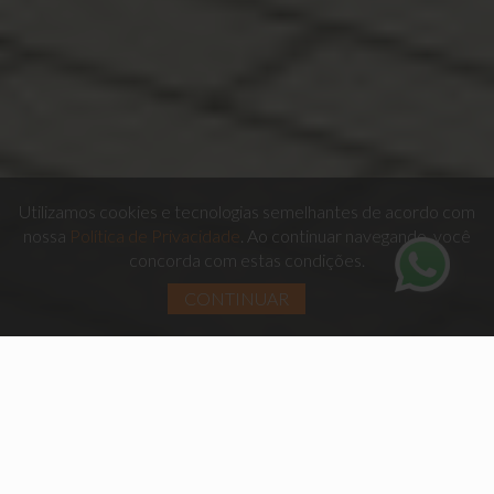
Utilizamos cookies e tecnologias semelhantes de acordo com
nossa
Política de Privacidade
. Ao continuar navegando, você
concorda com estas condições.
CONTINUAR
VIVA EM UM RESIDENCIAL REPLETO